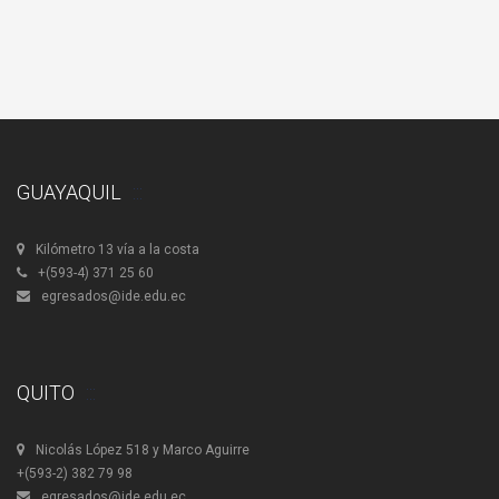
GUAYAQUIL
Kilómetro 13 vía a la costa
+(593-4) 371 25 60
egresados@ide.edu.ec
QUITO
Nicolás López 518 y Marco Aguirre
+(593-2) 382 79 98
egresados@ide.edu.ec