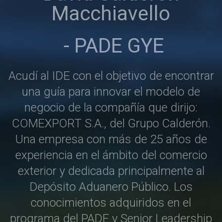
Macchiavello
- PADE GYE
P
D
do
Acudí al IDE con el objetivo de encontrar
p
ón
una guía para innovar el modelo de
q
 y
negocio de la compañía que dirijo:
d
es
COMEXPORT S.A., del Grupo Calderón.
d
de
Una empresa con más de 25 años de
la
experiencia en el ámbito del comercio
r
do
exterior y dedicada principalmente al
p
do
Depósito Aduanero Público. Los
en
conocimientos adquiridos en el
A
os
programa del PADE y
Senior Leadership
p