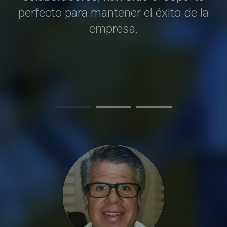
t
en
perfecto para mantener el éxito de la
in
empresa.
es
os