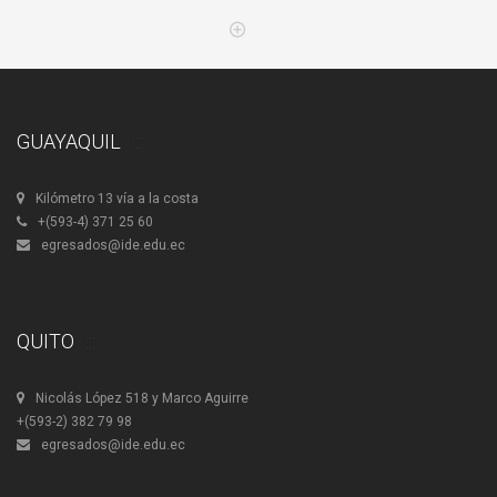
GUAYAQUIL
Kilómetro 13 vía a la costa
+(593-4) 371 25 60
egresados@ide.edu.ec
QUITO
Nicolás López 518 y Marco Aguirre
+(593-2) 382 79 98
egresados@ide.edu.ec