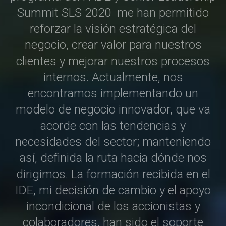
ha
Summit SLS 2020
me han permitido
a
as
reforzar la visión estratégica del
g
as
negocio, crear valor para nuestros
a
 y
clientes y mejorar nuestros procesos
g
os
internos. Actualmente, nos
A
os
encontramos implementando un
e
s.
modelo de negocio innovador, que va
p
de
acorde con las tendencias y
c
da
necesidades del sector; manteniendo
c
l,
así, definida la ruta hacia dónde nos
d
os
dirigimos. La formación recibida en el
i
la
IDE, mi decisión de cambio y el apoyo
d
os
incondicional de los accionistas y
a
no
colaboradores, han sido el soporte