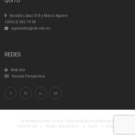
QUITO
Nicolás López 518 y Marco Aguirre
+(593-2) 382 79 98
egresados@ide.edu.ec
REDES
Web site
Revista Perspectiva
IDE BUSINESS SCHOOL | © 2020 TODOS LOS DERECHOS RESERVADOS.
TERMS OF USE
PRIVACY AND SECURITY
POLICY
SITEMAP