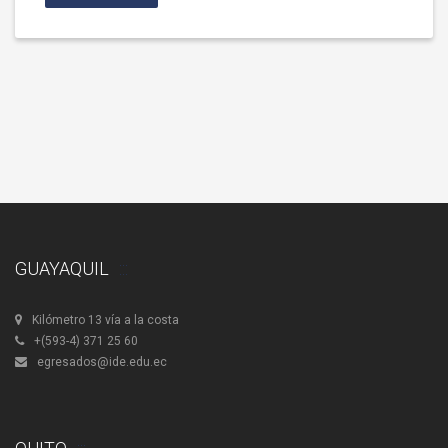
GUAYAQUIL
Kilómetro 13 vía a la costa
+(593-4) 371 25 60
egresados@ide.edu.ec