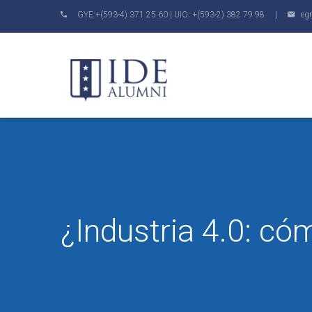
GYE:+(593-4) 371 25 60 | UIO: +(593-2) 382 79 98 |
eg
¿Industria 4.0: c