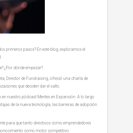
os primeros pasos? En este blog, exploramos el
l.
irve? ¿Por dónde empezar?
a, Director de Fundraising, ofreció una charla de
zaciones que deciden dar el salto.
o en nuestro pódcast Mentes en Expansión. A lo largo
ntajas de la nueva tecnología, las barreras de adopción
rente para que tanto directivos como emprendedores
del conocimiento como motor competitivo.