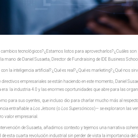
ambios tecnológicos? ¿Estamos listos para aprovecharlos? ¿Cuáles son l
 la mano de Daniel Susaeta, Director de Fundraising de IDE Business Schoo
n la inteligencia artificial? ¿Qué es real? ¿Qué es marketing? ¿Qué nos s
directivos empresariales se están haciendo en este momento, Daniel Susaet
era: la industria 4.0 y las enormes oportunidades que abre para las organi
como para sus oyentes, que incluso dio para charlar mucho más al respect
rencia entrañable a
Los Jetsons
(o
Los Supersónicos
)— se exploraron las ve
ero valor empresarial.
 intervención de Susaeta, añadimos contexto y tejemos una narrativa cohe
 de esta cuarta revolución industrial sin perder de vista la importancia 