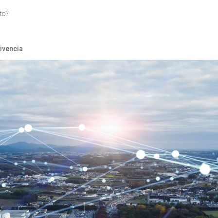
cto?
vivencia