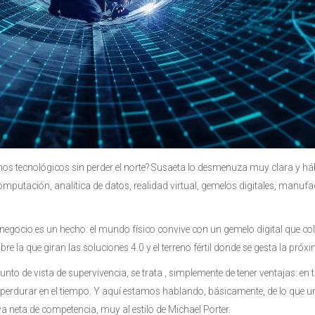
 tecnológicos sin perder el norte?
Susaeta lo desmenuza muy clara y há
computación, analítica de datos, realidad virtual, gemelos digitales, manu
negocio es un hecho: el mundo físico convive con un gemelo digital que cole
bre la que giran las soluciones 4.0 y el terreno fértil donde se gesta la pró
to de vista de supervivencia, se trata , simplemente de tener ventajas: en t
 perdurar en el tiempo. Y aquí estamos hablando, básicamente, de lo que 
iva neta de competencia, muy al estilo de Michael Porter.