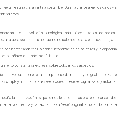
onvierten en una clara ventaja sostenible. Quien aprende a leer los datos y a
ontendientes.
ncretas de esta revolución tecnológica, más allá de nociones abstractas c
pezar a aprovechar, pues no hacerlo no solo nos coloca en desventaja, a l
 en constante cambio: es la gran customización de las cosas y la capacida
esto bañado a la máxima eficiencia.
cimiento constante se expresa, sobre todo, en dos aspectos:
ica que yo puedo tener cualquier proceso del mundo ya digitalizado. Esta e
el más simple y mundano. Pues ese proceso puede ser digitalizado y autom
ompaña la digitalización, ya podemos tener todos los procesos conectados
n perder la eficiencia y capacidad de su “sede” original, ampliando de mane