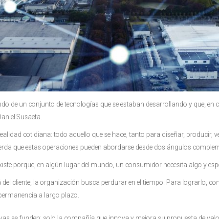
o de un conjunto de tecnologías que se estaban desarrollando y que, en co
Daniel Susaeta.
ealidad cotidiana: todo aquello que se hace, tanto para diseñar, producir, 
cuerda que estas operaciones pueden abordarse desde dos ángulos complem
ste porque, en algún lugar del mundo, un consumidor necesita algo y espe
 del cliente, la organización busca perdurar en el tiempo. Para lograrlo, co
permanencia a largo plazo.
as se funden: solo la compañía que innova y mejora su propuesta de valor