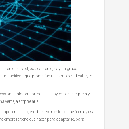
bilmente:
Para él, básicamente, hay un grupo de
factura aditiva– que prometían un cambio radical… y lo
cciona datos en forma de big bytes; los interpreta y
xima ventaja empresarial.
iempo, en dinero, en abastecimiento, lo que fuera; y esa
una empresa tiene que hacer para adaptarse, para