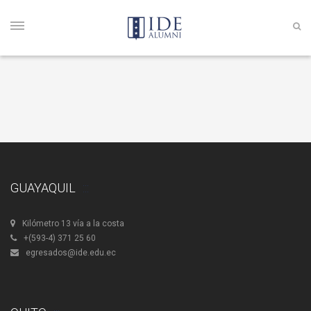
GUAYAQUIL
Kilómetro 13 vía a la costa
+(593-4) 371 25 60
egresados@ide.edu.ec