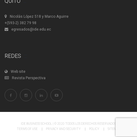
QUITO
Nicolás López 518 y Marco Aguirre
+(593-2) 382 79 98
egresados@ide.edu.ec
REDES
Web site
Revista Perspectiva
IDE BUSINESS SCHOOL | © 2020 TODOS LOS DERECHOS RESERVADOS.
TERMS OF USE
PRIVACY AND SECURITY
POLICY
SITEMAP