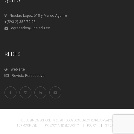
QUITO
Nicolás López 518 y Marco Aguirre
+(593-2) 382 79 98
egresados@ide.edu.ec
REDES
Web site
Revista Perspectiva
IDE BUSINESS SCHOOL | © 2020 TODOS LOS DERECHOS RESERVADOS.
TERMS OF USE
PRIVACY AND SECURITY
POLICY
SITEMAP