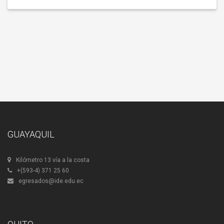
GUAYAQUIL
Kilómetro 13 vía a la costa
+(593-4) 371 25 60
egresados@ide.edu.ec