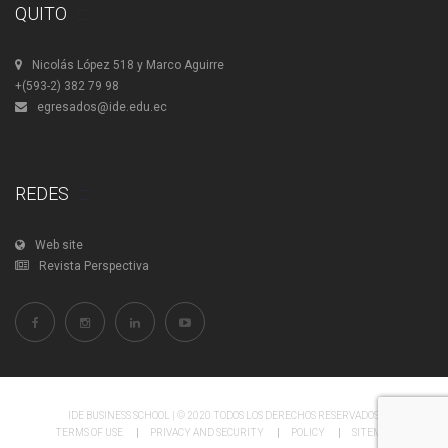
QUITO
Nicolás López 518 y Marco Aguirre
+(593-2) 382 79 98
egresados@ide.edu.ec
REDES
Web site
Revista Perspectiva
IDE BUSINESS SCHOOL | © 2020 TODOS LOS DERECHOS RESERVADOS.
TERMS OF USE
PRIVACY AND SECURITY
POLICY
SITEMAP