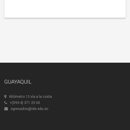
GUAYAQUIL
Kilómetro 13 vía a la costa
+(593-4) 371 25 60
egresados@ide.edu.ec