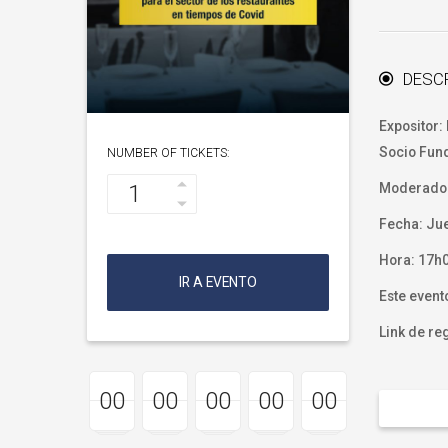
DESC
Expositor:
Socio Fund
NUMBER OF TICKETS:
Moderador
Fecha: Jue
Hora: 17h
IR A EVENTO
Este event
Link de re
00
00
00
00
00
00
00
00
00
00
00
00
00
00
00