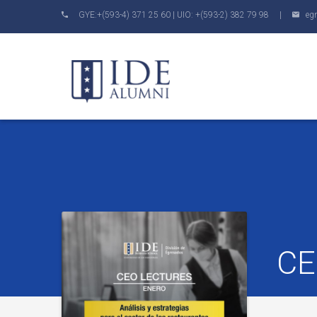
GYE:+(593-4) 371 25 60 | UIO: +(593-2) 382 79 98 |
eg
CE