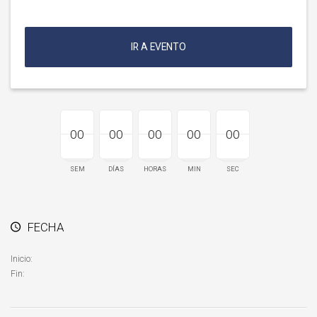
IR A EVENTO
00
00
00
00
00
00
00
00
00
00
00
00
00
00
00
SEM
DÍAS
HORAS
MIN
SEC
FECHA
Inicio:
Fin: