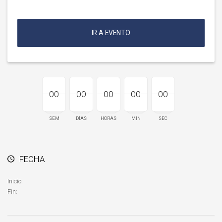
IR A EVENTO
00
00
00
00
00
00
00
00
00
00
00
00
00
00
00
SEM
DÍAS
HORAS
MIN
SEC
FECHA
Inicio:
Fin: