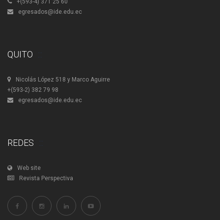
+(593-4) 371 25 60
egresados@ide.edu.ec
QUITO
Nicolás López 518 y Marco Aguirre
+(593-2) 382 79 98
egresados@ide.edu.ec
REDES
Web site
Revista Perspectiva