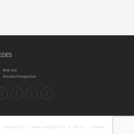
EDES
Web site
Revista Perspectiva
TERMS OF USE
PRIVACY AND SECURITY
POLICY
SITEMAP