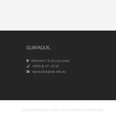
GUAYAQUIL
Kilómetro 13 vía a la costa
+(593-4) 371 25 60
egresados@ide.edu.ec
IDE BUSINESS SCHOOL | © 2020 TODOS LOS DERECHOS RESERVADOS.