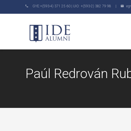
GYE:+(593-4) 371 25 60 | UIO: +(593-2) 382 79 98 |
eg
Paúl Redrován Ru