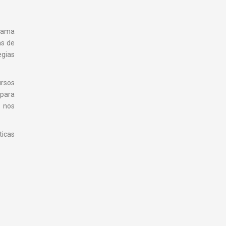
grama
as de
gias
ursos
 para
 nos
ticas