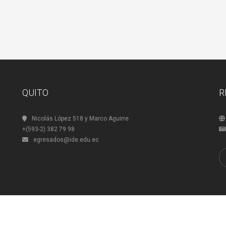
QUITO
R
Nicolás López 518 y Marco Aguirre
+(593-2) 382 79 98
egresados@ide.edu.ec