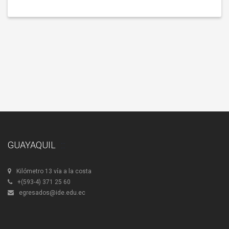
GUAYAQUIL
Kilómetro 13 vía a la costa
+(593-4) 371 25 60
egresados@ide.edu.ec