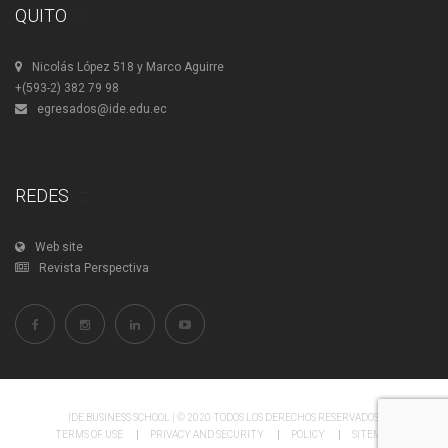
QUITO
Nicolás López 518 y Marco Aguirre
+(593-2) 382 79 98
egresados@ide.edu.ec
REDES
Web site
Revista Perspectiva
IDE BUSINESS SCHOOL | © 2020 TODOS LOS DERECHOS RESERVADOS.
TERMS OF USE
PRIVACY AND SECURITY
POLICY
SITEMAP