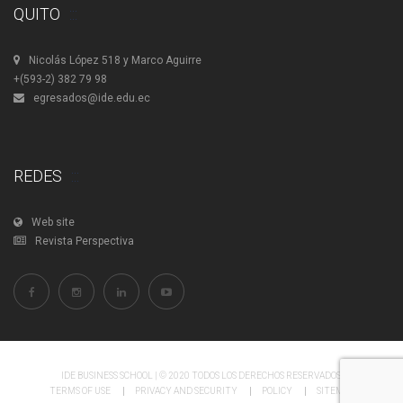
QUITO
Nicolás López 518 y Marco Aguirre
+(593-2) 382 79 98
egresados@ide.edu.ec
REDES
Web site
Revista Perspectiva
IDE BUSINESS SCHOOL | © 2020 TODOS LOS DERECHOS RESERVADOS.
TERMS OF USE
PRIVACY AND SECURITY
POLICY
SITEMAP