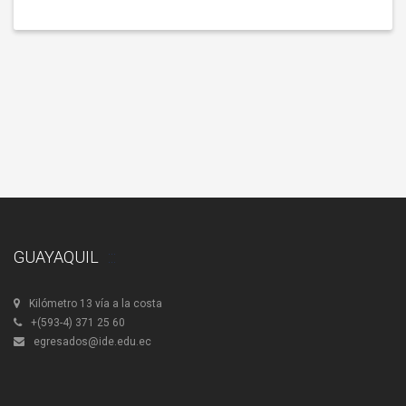
GUAYAQUIL
Kilómetro 13 vía a la costa
+(593-4) 371 25 60
egresados@ide.edu.ec