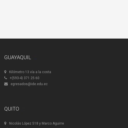
GUAYAQUIL
Kilómetro 13 vía a la costa
+(593-4) 371 25 60
egresados@ide.edu.ec
QUITO
Nicolás López 518 y Marco Aguirre