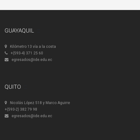
GUAYAQUIL
Kilómetro 13 vía a la costa
+(593-4) 371 25 60
egresados@ide.edu.ec
QUITO
Nicolás López 518 y Marco Aguirre
+(593-2) 382 79 98
egresados@ide.edu.ec