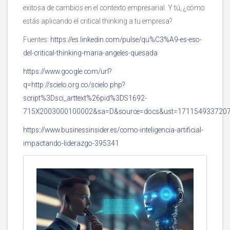
exitosa de cambios en el contexto empresarial. Y tú, ¿cómo
estás aplicando el critical thinking a tu empresa?
Fuentes:
https://es.linkedin.com/pulse/qu%C3%A9-es-eso-
del-critical-thinking-maria-angeles-quesada
https://www.google.com/url?
q=http://scielo.org.co/scielo.php?
script%3Dsci_arttext%26pid%3DS1692-
715X2003000100002&sa=D&source=docs&ust=171154933720
https://www.businessinsider.es/como-inteligencia-artificial-
impactando-liderazgo-395341