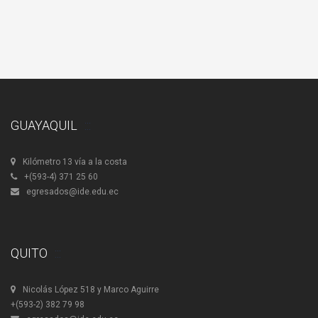
GUAYAQUIL
Kilómetro 13 vía a la costa
+(593-4) 371 25 60
egresados@ide.edu.ec
QUITO
Nicolás López 518 y Marco Aguirre
+(593-2) 382 79 98