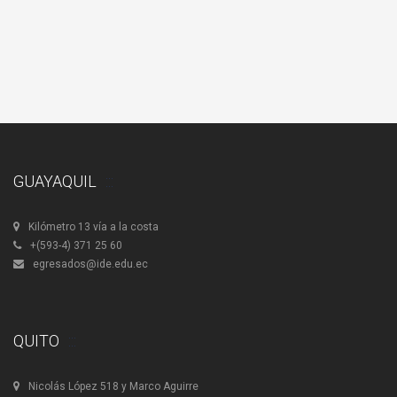
GUAYAQUIL
Kilómetro 13 vía a la costa
+(593-4) 371 25 60
egresados@ide.edu.ec
QUITO
Nicolás López 518 y Marco Aguirre