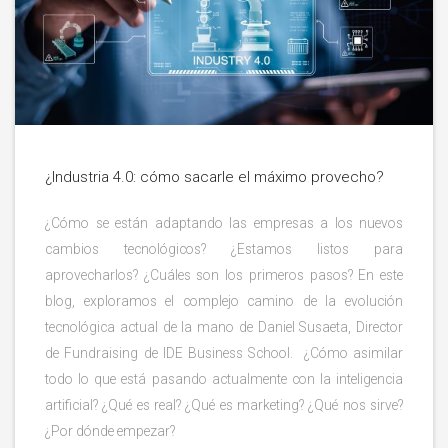
¿Industria 4.0: cómo sacarle el máximo provecho?
¿Cómo se están adaptando las empresas a los nuevos
cambios tecnológicos? ¿Estamos listos para
aprovecharlos? ¿Cuáles son los primeros pasos? En este
blog, exploramos el complejo camino de la evolución
tecnológica actual de la mano de Daniel Susaeta, Director
de Fundraising de IDE Business School. ¿Cómo asimilar
todo lo que está pasando actualmente con la inteligencia
artificial? ¿Qué es real? ¿Qué es marketing? ¿Qué nos sirve?
¿Por dónde empezar?