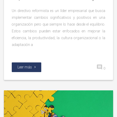
Un directivo reformista es un líder empresarial que busca
implementar cambios significativos y positivos en una
organización pero que siempre lo hace desde el equilibrio.
Estos cambios pueden estar enfocados en mejorar la
eficiencia, la productividad, la cultura organizacional o la
adaptación a
Leer más
0