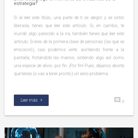
estrategia?
Si al leer este título, una parte de ti se alegró y se sintió
liberada, tienes que leer este artículo. Si, en cambio, te
inundó algo parecido a la ira, también tienes que leer este
artículo. Si eres de la primera clase de personas (las que se
emocionó), casi podemos verte: asintiendo frente a la
pantalla, frotándote las manos, sintiendo algo así como
una especie de alivio: por fin. ¡Por fin! Pues, déjanos decirte
que tienes (o vas a tener pronto) un serio problema.
Leer más
0